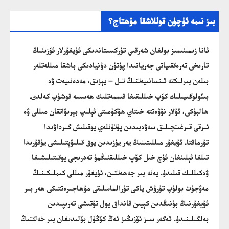
بىز نىمە ئۈچۈن قوللاشقا مۆھتاج؟
ئانا زىمىنىمىز بولغان شەرقىي تۈركىستاندىكى ئۇيغۇرلار ئۆزىنىڭ
تارىخى تەرەققىياتى جەريانىدا پۈتۈن دۇنيادىكى باشقا مىللەتلەر
بىلەن بىرلىكتە ئىنسانىيەتنىڭ تىل – يېزىق، مەدەنىيەت ۋە
بىئولوگىيىلىك كۆپ خىللىقىغا قىممەتلىك ھەسسە قوشۇپ كەلدى.
ھالبۇكى، ئۇلار نۆۋەتتە خىتاي ھۆكۈمىتى ئېلىپ بېرىۋاتقان مىللى ۋە
ئىرقى قىرغىنچىلىق سەۋەبىدىن پۈتۈنلەي يوقىلىش گىرداۋىدا
تۇرماقتا. ئۇيغۇر مىللىتىنىڭ يەر يۈزىدىن يوق قىلىۋېتىلىشى يۇقۇرىدا
تىلغا ئېلىنغان ئۈچ خىل كۆپ خىللىقنىڭمۇ تەدرىجى يوقىتىلىشىغا
ۋەكىللىك قىلىدۇ. يەنە بىر جەھەتتىن، ئۇيغۇر مىللى كىملىكىنىڭ
مەۋجۇت بولۇپ تۇرۇش ياكى تۇرالماسلىقى مۇھاجىرەتتىكى ھەر بىر
ئۇيغۇرنىڭ بۇنىڭدىن كېيىن قانداق يول تۇتىشى تەرىپىدىن
بەلگىلىنىدۇ. ئەگەر سىز ئۆزىڭىز ئەڭ كۆڭۈل بۆلىدىغان بىر خەلقنىڭ