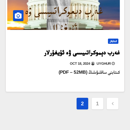
كىتابلار
غەرب دېموكراتىيىسى ۋە ئۇيغۇرلار
OCT 18, 2024
UYGHUR
كىتابنى ساقلىۋىلىڭ (PDF – 52MB)
Posts
2
1
pagination