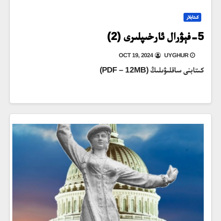
كىتابلار
5-فېۋرال ئارخىپلىرى (2)
OCT 19, 2024
UYGHUR
كىتابنى ساقلىۋىلىڭ (PDF – 12MB)