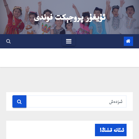
Ski
t
ئۇيغۇر پروجېكت فوندى
conten
ئىئانە قىلىڭ!