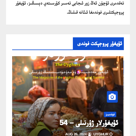
تەقدىرى ئۈچۈن ئەڭ زور ئىجابى تەسىر كۆرسىتەي دېسىڭىز، ئۇيغۇر
پروجېكتلىرى فوندىغا ئىئانە قىلىڭ.
ئۇيغۇر پروجېكت فوندى
خەۋ
ئۇي
فوندىمىز
ڭ
ئۇيغۇرلار ژۇرنىلى – 54
خىزمە
AUG 26, 2024
UYGHUR