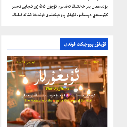
بۆلىدىغان بىر خەلقنىڭ تەقدىرى ئۈچۈن ئەڭ زور ئىجابى تەسىر
كۆرسىتەي دېسىڭىز، ئۇيغۇر پروجېكتلىرى فوندىغا ئىئانە قىلىڭ.
ئۇيغۇر پروجېكت فوندى