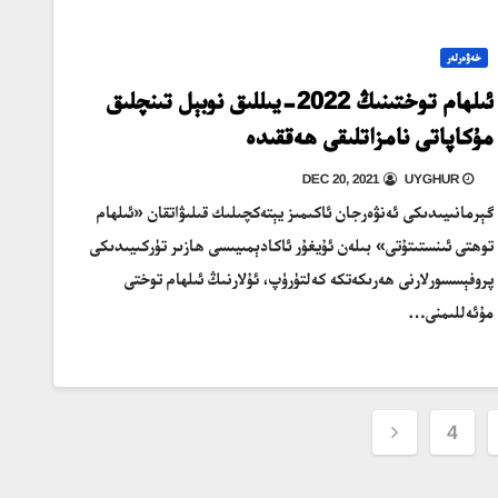
خەۋەرلەر
ئىلھام توختىنىڭ 2022-يىللىق نوبېل تىنچلىق
مۇكاپاتى نامزاتلىقى ھەققىدە
DEC 20, 2021
UYGHUR
گېرمانىيىدىكى ئەنۋەرجان ئاكىمىز يېتەكچىلىك قىلىۋاتقان «ئىلھام
توھتى ئىنستىتۇتى» بىلەن ئۇيغۇر ئاكادېمىيىسى ھازىر تۈركىيىدىكى
پروفېسسورلارنى ھەرىكەتكە كەلتۈرۈپ، ئۇلارنىڭ ئىلھام توختى
مۇئەللىمنى…
4
p