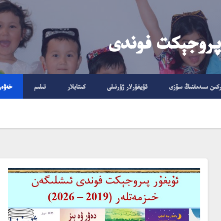
پروجېكت فوندى
ركىن سىدىقنىڭ سۆزى
ئۇيغۇرلار ژۇرنىلى
كىتابلار
تىلىم
خەۋەر