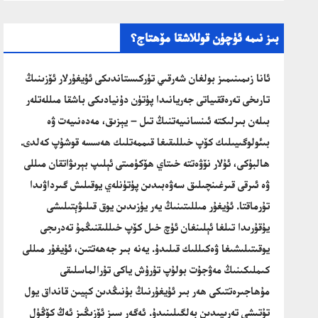
بىز نىمە ئۈچۈن قوللاشقا مۆھتاج؟
ئانا زىمىنىمىز بولغان شەرقىي تۈركىستاندىكى ئۇيغۇرلار ئۆزىنىڭ
تارىخى تەرەققىياتى جەريانىدا پۈتۈن دۇنيادىكى باشقا مىللەتلەر
بىلەن بىرلىكتە ئىنسانىيەتنىڭ تىل – يېزىق، مەدەنىيەت ۋە
بىئولوگىيىلىك كۆپ خىللىقىغا قىممەتلىك ھەسسە قوشۇپ كەلدى.
ھالبۇكى، ئۇلار نۆۋەتتە خىتاي ھۆكۈمىتى ئېلىپ بېرىۋاتقان مىللى
ۋە ئىرقى قىرغىنچىلىق سەۋەبىدىن پۈتۈنلەي يوقىلىش گىرداۋىدا
تۇرماقتا. ئۇيغۇر مىللىتىنىڭ يەر يۈزىدىن يوق قىلىۋېتىلىشى
يۇقۇرىدا تىلغا ئېلىنغان ئۈچ خىل كۆپ خىللىقنىڭمۇ تەدرىجى
يوقىتىلىشىغا ۋەكىللىك قىلىدۇ. يەنە بىر جەھەتتىن، ئۇيغۇر مىللى
كىملىكىنىڭ مەۋجۇت بولۇپ تۇرۇش ياكى تۇرالماسلىقى
مۇھاجىرەتتىكى ھەر بىر ئۇيغۇرنىڭ بۇنىڭدىن كېيىن قانداق يول
تۇتىشى تەرىپىدىن بەلگىلىنىدۇ. ئەگەر سىز ئۆزىڭىز ئەڭ كۆڭۈل