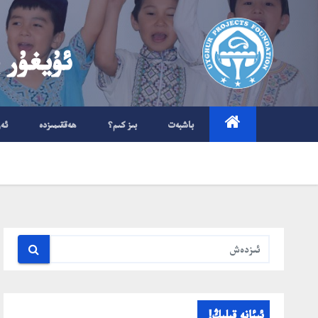
Ski
t
ئۇيغۇر 
conten
باشبەت
بىز كىم؟
ھەققىمىزدە
ئە
ئىئانە قىلىڭ!