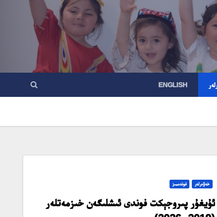
لەر
ENGLISH
خەۋەرلەر
فوندىمىز
ئۇيغۇر پىروجېكت فوندى ئىشلىگەن خىزمەتلەر