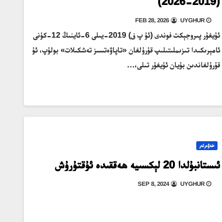
(2019-2026)
FEB 28, 2026
UYGHUR
ئۇيغۇر پىروجېكت فوندى (ئۇ پ ف) 2019-يىلى 6-ئاينىڭ 12-كۈنى
ئامېرىكىدا تىزىملىتىلىپ قۇرۇلغان «تاپاۋەتسىز تەشكىلات» بولۇپ، ئۇ
قۇرۇلغاندىن بۇيان ئۇيغۇر تىلى،…
خەۋەرلەر
ئىستانبۇلدا 20 لېكسىيە ھەققىدە ئۇقتۇرۇش
SEP 8, 2024
UYGHUR