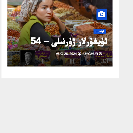
ئ
فوندىمىز
ئۇيغۇرلار ژۇرنىلى – 54
ئ
9-2026)
AUG 26, 2024
UYGHUR