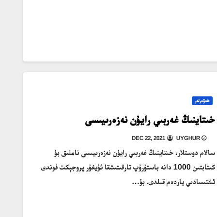
خەۋەرلەر
خىتاينىڭ غەربىي رايۇن نەزەرىيىسى
DEC 22, 2021
UYGHUR
سالام دوستلار، خىتاينىڭ غەربىي رايۇن نەزەرىيىسى ناملىق بۇ
كىتابتىن 1000 دانە باستۇرۇپ تارقىتىشقا ئۇيغۇر پروجېكت فوندى
ئىقتىسادىي ياردەم قىلدى. بۇ…