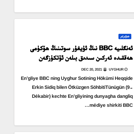
خەۋەرلەر
ئەنگلىيە BBC نىڭ ئۇيغۇر سوتىنىڭ ھۆكۈمى
ھەققىدە ئەركىن سىدىق بىلەن ئۆتكۈزگەن
سۆھبىتى
DEC 20, 2021
UYGHUR
En’gliye BBC ning Uyghur Sotining Hökümi Heqqide
Erkin Sidiq bilen Ötküzgen SöhbitiTünügün (9-
Dékabir) kechte En’gliyining dunyagha dangliq
médiye shirkiti BBC…