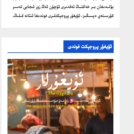
بۆلىدىغان بىر خەلقنىڭ تەقدىرى ئۈچۈن ئەڭ زور ئىجابى تەسىر
كۆرسىتەي دېسىڭىز، ئۇيغۇر پروجېكتلىرى فوندىغا ئىئانە قىلىڭ.
ئۇيغۇر پروجېكت فوندى