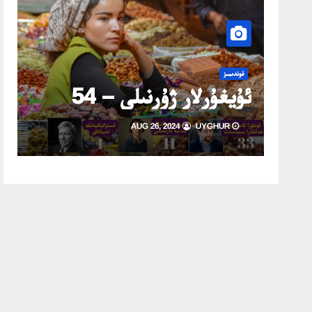
ئ
فوندىمىز
ئۇيغۇرلار ژۇرنىلى – 54
ئ
9-2026)
AUG 26, 2024
UYGHUR