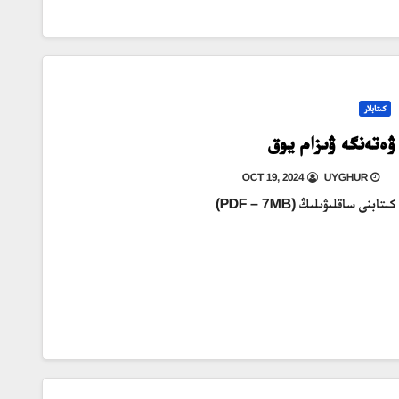
كىتابلار
ۋەتەنگە ۋىزام يوق
OCT 19, 2024
UYGHUR
كىتابنى ساقلىۋىلىڭ (PDF – 7MB)