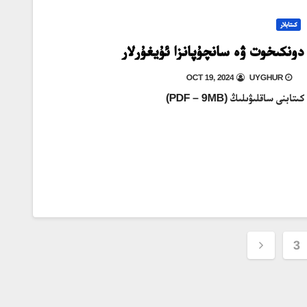
كىتابلار
دونكىخوت ۋە سانچۇپانزا ئۇيغۇرلار
OCT 19, 2024
UYGHUR
كىتابنى ساقلىۋىلىڭ (PDF – 9MB)
3
pa