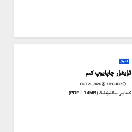
كىتابلار
ئۇيغۇر چاپايوپ كىم
OCT 21, 2024
UYGHUR
كىتابنى ساقلىۋىلىڭ (PDF – 14MB)