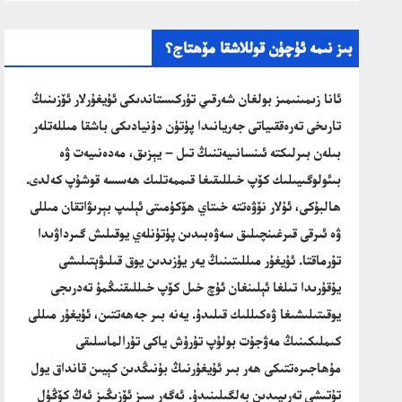
بىز نىمە ئۈچۈن قوللاشقا مۆھتاج؟
ئانا زىمىنىمىز بولغان شەرقىي تۈركىستاندىكى ئۇيغۇرلار ئۆزىنىڭ
تارىخى تەرەققىياتى جەريانىدا پۈتۈن دۇنيادىكى باشقا مىللەتلەر
بىلەن بىرلىكتە ئىنسانىيەتنىڭ تىل – يېزىق، مەدەنىيەت ۋە
بىئولوگىيىلىك كۆپ خىللىقىغا قىممەتلىك ھەسسە قوشۇپ كەلدى.
ھالبۇكى، ئۇلار نۆۋەتتە خىتاي ھۆكۈمىتى ئېلىپ بېرىۋاتقان مىللى
ۋە ئىرقى قىرغىنچىلىق سەۋەبىدىن پۈتۈنلەي يوقىلىش گىرداۋىدا
تۇرماقتا. ئۇيغۇر مىللىتىنىڭ يەر يۈزىدىن يوق قىلىۋېتىلىشى
يۇقۇرىدا تىلغا ئېلىنغان ئۈچ خىل كۆپ خىللىقنىڭمۇ تەدرىجى
يوقىتىلىشىغا ۋەكىللىك قىلىدۇ. يەنە بىر جەھەتتىن، ئۇيغۇر مىللى
كىملىكىنىڭ مەۋجۇت بولۇپ تۇرۇش ياكى تۇرالماسلىقى
مۇھاجىرەتتىكى ھەر بىر ئۇيغۇرنىڭ بۇنىڭدىن كېيىن قانداق يول
تۇتىشى تەرىپىدىن بەلگىلىنىدۇ. ئەگەر سىز ئۆزىڭىز ئەڭ كۆڭۈل