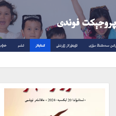
پروجېكت فوندى
ركىن سىدىقنىڭ سۆزى
ئۇيغۇرلار ژۇرنىلى
كىتابلار
تىلىم
خەۋەر