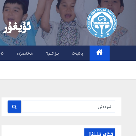
Ski
t
ئۇيغۇر 
conten
باشبەت
بىز كىم؟
ھەققىمىزدە
ئە
ئىئانە قىلىڭ!