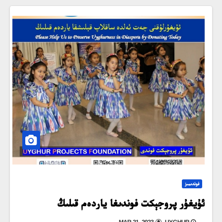
فوندىمىز
ئۇيغۇر پروجېكت فوندىغا ياردەم قىلىڭ
MAR 21, 2023
UYGHUR