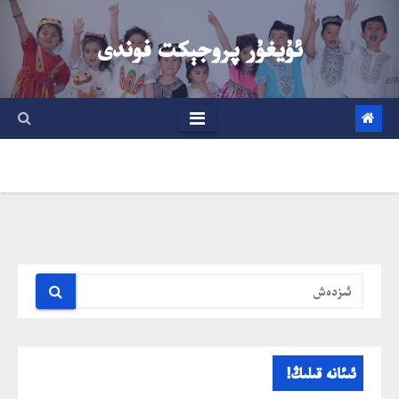
Ski
t
ئۇيغۇر پروجېكت فوندى
conten
ئىئانە قىلىڭ!