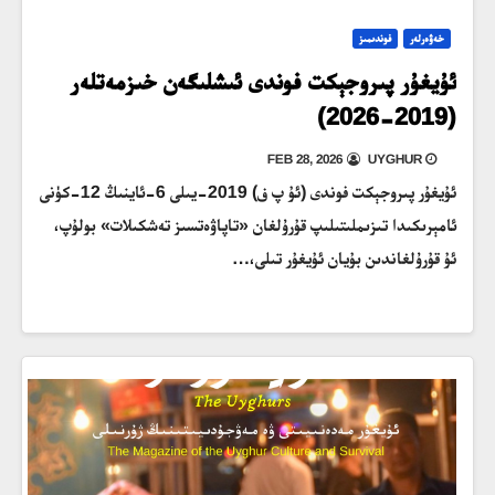
خەۋەرلەر
فوندىمىز
ئۇيغۇر پىروجېكت فوندى ئىشلىگەن خىزمەتلەر
(2019-2026)
FEB 28, 2026
UYGHUR
ئۇيغۇر پىروجېكت فوندى (ئۇ پ ف) 2019-يىلى 6-ئاينىڭ 12-كۈنى
ئامېرىكىدا تىزىملىتىلىپ قۇرۇلغان «تاپاۋەتسىز تەشكىلات» بولۇپ،
ئۇ قۇرۇلغاندىن بۇيان ئۇيغۇر تىلى،…