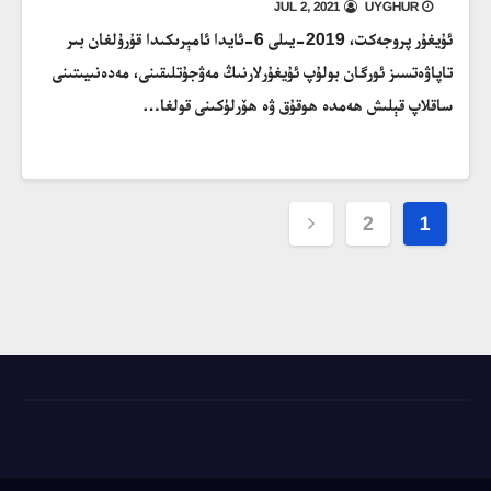
JUL 2, 2021
UYGHUR
ئۇيغۇر پروجەكت، 2019-يىلى 6-ئايدا ئامېرىكىدا قۇرۇلغان بىر
تاپاۋەتسىز ئورگان بولۇپ ئۇيغۇرلارنىڭ مەۋجۇتلىقىنى، مەدەنىيىتىنى
ساقلاپ قېلىش ھەمدە ھوقۇق ۋە ھۆرلۈكىنى قولغا…
Posts
2
1
pagination