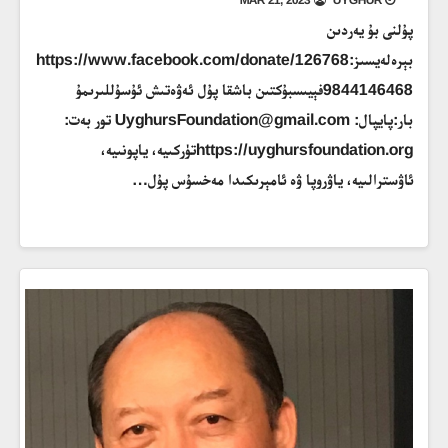
پۇلنى بۇ يەردىن
بېرەلەيسىز:https://www.facebook.com/donate/126768
9844146468فېيىسبۇكتىن باشقا پۇل ئەۋەتىش ئۇسۇللىرىمۇ
بار:پايپال: UyghursFoundation@gmail.com تور بەت:
https://uyghursfoundation.orgتۈركىيە، ياپونىيە،
ئاۋسترالىيە، ياۋروپا ۋە ئامېرىكىدا مەخسۇس پۇل…