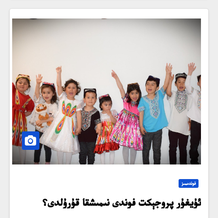
فوندىمىز
ئۇيغۇر پروجېكت فوندى نىمىشقا قۇرۇلدى؟