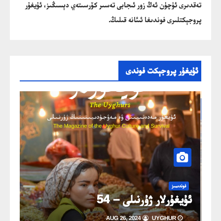
تەقدىرى ئۈچۈن ئەڭ زور ئىجابى تەسىر كۆرسىتەي دېسىڭىز، ئۇيغۇر
پروجېكتلىرى فوندىغا ئىئانە قىلىڭ.
ئۇيغۇر پروجېكت فوندى
خەۋ
ئۇي
فوندىمىز
ڭ
ئۇيغۇرلار ژۇرنىلى – 54
خىزمە
AUG 26, 2024
UYGHUR