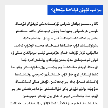
بىز نىمە ئۈچۈن قوللاشقا مۆھتاج؟
ئانا زىمىنىمىز بولغان شەرقىي تۈركىستاندىكى ئۇيغۇرلار ئۆزىنىڭ
تارىخى تەرەققىياتى جەريانىدا پۈتۈن دۇنيادىكى باشقا مىللەتلەر
بىلەن بىرلىكتە ئىنسانىيەتنىڭ تىل – يېزىق، مەدەنىيەت ۋە
بىئولوگىيىلىك كۆپ خىللىقىغا قىممەتلىك ھەسسە قوشۇپ كەلدى.
ھالبۇكى، ئۇلار نۆۋەتتە خىتاي ھۆكۈمىتى ئېلىپ بېرىۋاتقان مىللى ۋە
ئىرقى قىرغىنچىلىق سەۋەبىدىن پۈتۈنلەي يوقىلىش گىرداۋىدا
تۇرماقتا. ئۇيغۇر مىللىتىنىڭ يەر يۈزىدىن يوق قىلىۋېتىلىشى يۇقۇرىدا
تىلغا ئېلىنغان ئۈچ خىل كۆپ خىللىقنىڭمۇ تەدرىجى يوقىتىلىشىغا
ۋەكىللىك قىلىدۇ. يەنە بىر جەھەتتىن، ئۇيغۇر مىللى كىملىكىنىڭ
مەۋجۇت بولۇپ تۇرۇش ياكى تۇرالماسلىقى مۇھاجىرەتتىكى ھەر بىر
ئۇيغۇرنىڭ بۇنىڭدىن كېيىن قانداق يول تۇتىشى تەرىپىدىن
بەلگىلىنىدۇ. ئەگەر سىز ئۆزىڭىز ئەڭ كۆڭۈل بۆلىدىغان بىر خەلقنىڭ