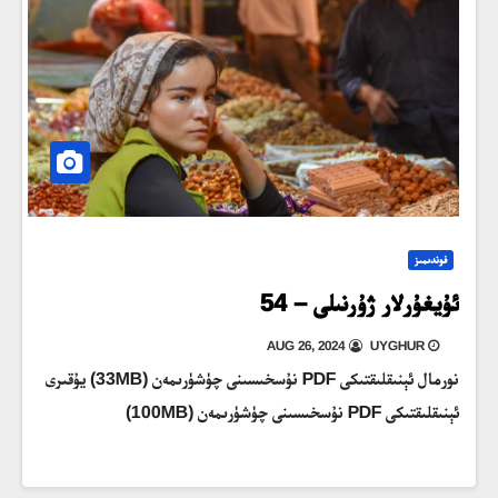
فوندىمىز
ئۇيغۇرلار ژۇرنىلى – 54
AUG 26, 2024
UYGHUR
نورمال ئېنىقلىقتىكى PDF نۇسخىسىنى چۈشۈرىمەن (33MB) يۇقىرى
ئېنىقلىقتىكى PDF نۇسخىسىنى چۈشۈرىمەن (100MB)