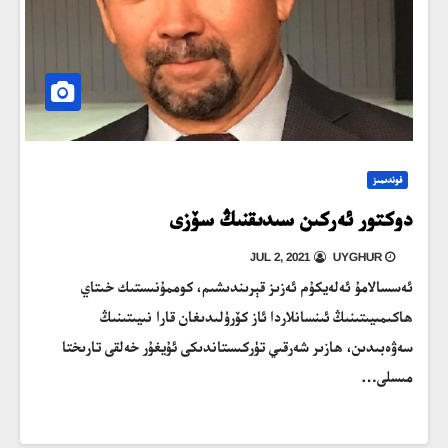
فوندىمىز
دوكتور ئەركىن سىدىقنىڭ سۆزى
JUL 2, 2021
UYGHUR
ئەسسالامۇ ئەلەيكۇم ئەزىز قېرىندىشىم، كوممۇنىستىك خىتاي
ھاكىمىيىتىنىڭ ئىنسانلاردا ئاز كۆرۈلىدىغان قارا نىيىتىنىڭ
سەۋەبىدىن، ھازىر شەرقىي تۈركىستاندىكى ئۇيغۇر خەلقى تارىختا
مىسلى…