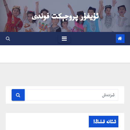
Ski
t
ئۇيغۇر پروجېكت فوندى
conten
ئىئانە قىلىڭ!