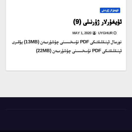
ئۇيغۇرلار ژۇرنىلى
ئۇيغۇرلار ژۇرنىلى (9)
MAY 1, 2020
UYGHUR
نورمال ئېنىقلىقتىكى PDF نۇسخىسىنى چۈشۈرىمەن (13MB) يۇقىرى
ئېنىقلىقتىكى PDF نۇسخىسىنى چۈشۈرىمەن (22MB)