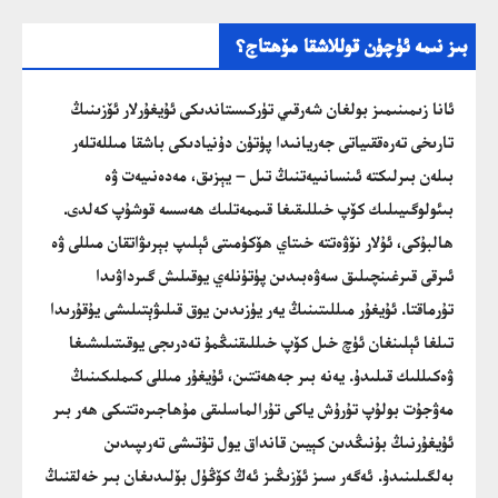
بىز نىمە ئۈچۈن قوللاشقا مۆھتاج؟
ئانا زىمىنىمىز بولغان شەرقىي تۈركىستاندىكى ئۇيغۇرلار ئۆزىنىڭ
تارىخى تەرەققىياتى جەريانىدا پۈتۈن دۇنيادىكى باشقا مىللەتلەر
بىلەن بىرلىكتە ئىنسانىيەتنىڭ تىل – يېزىق، مەدەنىيەت ۋە
بىئولوگىيىلىك كۆپ خىللىقىغا قىممەتلىك ھەسسە قوشۇپ كەلدى.
ھالبۇكى، ئۇلار نۆۋەتتە خىتاي ھۆكۈمىتى ئېلىپ بېرىۋاتقان مىللى ۋە
ئىرقى قىرغىنچىلىق سەۋەبىدىن پۈتۈنلەي يوقىلىش گىرداۋىدا
تۇرماقتا. ئۇيغۇر مىللىتىنىڭ يەر يۈزىدىن يوق قىلىۋېتىلىشى يۇقۇرىدا
تىلغا ئېلىنغان ئۈچ خىل كۆپ خىللىقنىڭمۇ تەدرىجى يوقىتىلىشىغا
ۋەكىللىك قىلىدۇ. يەنە بىر جەھەتتىن، ئۇيغۇر مىللى كىملىكىنىڭ
مەۋجۇت بولۇپ تۇرۇش ياكى تۇرالماسلىقى مۇھاجىرەتتىكى ھەر بىر
ئۇيغۇرنىڭ بۇنىڭدىن كېيىن قانداق يول تۇتىشى تەرىپىدىن
بەلگىلىنىدۇ. ئەگەر سىز ئۆزىڭىز ئەڭ كۆڭۈل بۆلىدىغان بىر خەلقنىڭ