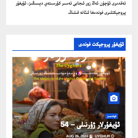
تەقدىرى ئۈچۈن ئەڭ زور ئىجابى تەسىر كۆرسىتەي دېسىڭىز، ئۇيغۇر
پروجېكتلىرى فوندىغا ئىئانە قىلىڭ.
ئۇيغۇر پروجېكت فوندى
خەۋ
ئۇي
فوندىمىز
ڭ
ئۇيغۇرلار ژۇرنىلى – 54
خىزمە
AUG 26, 2024
UYGHUR