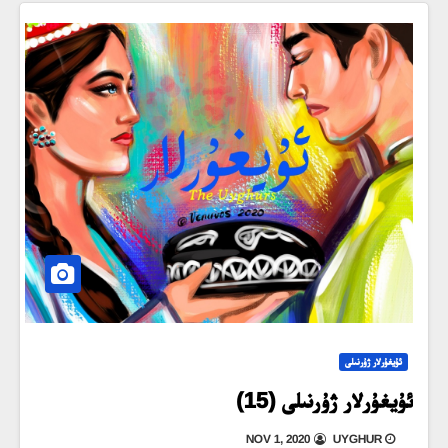
ئۇيغۇرلار ژۇرنىلى
ئۇيغۇرلار ژۇرنىلى (15)
NOV 1, 2020
UYGHUR