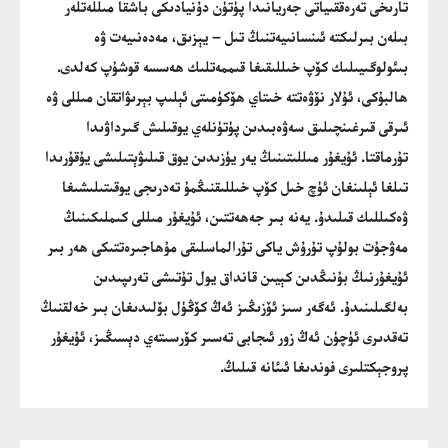
تارىخى تەرەققىياتى جەريانىدا پۈتۈن دۇنيادىكى باشقا مىللەتلەر
بىلەن بىرلىكتە ئىنسانىيەتنىڭ تىل – يېزىق، مەدەنىيەت ۋە
بىئولوگىيىلىك كۆپ خىللىقىغا قىممەتلىك ھەسسە قوشۇپ كەلدى.
ھالبۇكى، ئۇلار نۆۋەتتە خىتاي ھۆكۈمىتى ئېلىپ بېرىۋاتقان مىللى ۋە
ئىرقى قىرغىنچىلىق سەۋەبىدىن پۈتۈنلەي يوقىلىش گىرداۋىدا
تۇرماقتا. ئۇيغۇر مىللىتىنىڭ يەر يۈزىدىن يوق قىلىۋېتىلىشى يۇقۇرىدا
تىلغا ئېلىنغان ئۈچ خىل كۆپ خىللىقنىڭمۇ تەدرىجى يوقىتىلىشىغا
ۋەكىللىك قىلىدۇ. يەنە بىر جەھەتتىن، ئۇيغۇر مىللى كىملىكىنىڭ
مەۋجۇت بولۇپ تۇرۇش ياكى تۇرالماسلىقى مۇھاجىرەتتىكى ھەر بىر
ئۇيغۇرنىڭ بۇنىڭدىن كېيىن قانداق يول تۇتىشى تەرىپىدىن
بەلگىلىنىدۇ. ئەگەر سىز ئۆزىڭىز ئەڭ كۆڭۈل بۆلىدىغان بىر خەلقنىڭ
تەقدىرى ئۈچۈن ئەڭ زور ئىجابى تەسىر كۆرسىتەي دېسىڭىز، ئۇيغۇر
پروجېكتلىرى فوندىغا ئىئانە قىلىڭ.