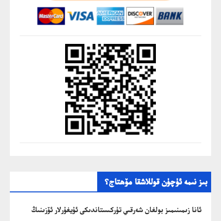
بىز نىمە ئۈچۈن قوللاشقا مۆھتاج؟
ئانا زىمىنىمىز بولغان شەرقىي تۈركىستاندىكى ئۇيغۇرلار ئۆزىنىڭ