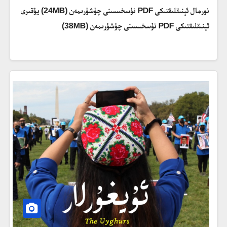
نورمال ئېنىقلىقتىكى PDF نۇسخىسىنى چۈشۈرىمەن (24MB) يۇقىرى
ئېنىقلىقتىكى PDF نۇسخىسىنى چۈشۈرىمەن (38MB)