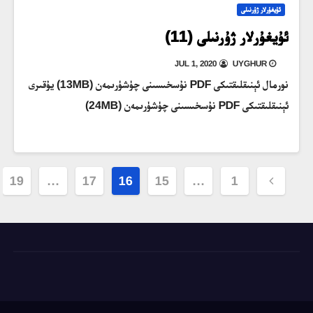
ئۇيغۇرلار ژۇرنىلى
ئۇيغۇرلار ژۇرنىلى (11)
JUL 1, 2020
UYGHUR
نورمال ئېنىقلىقتىكى PDF نۇسخىسىنى چۈشۈرىمەن (13MB) يۇقىرى
ئېنىقلىقتىكى PDF نۇسخىسىنى چۈشۈرىمەن (24MB)
Posts
19
…
17
16
15
…
1
pagination