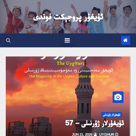
Ski
t
ئۇيغۇر پروجېكت فوندى
conten
ئۇيغۇرلار ژۇرنىلى
ئۇيغۇرلار ژۇرنىلى – 57
JUN 21, 2026
UYGHUR