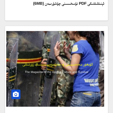
ئېنىقلىقتىكى PDF نۇسخىسىنى چۈشۈرىمەن (6MB)