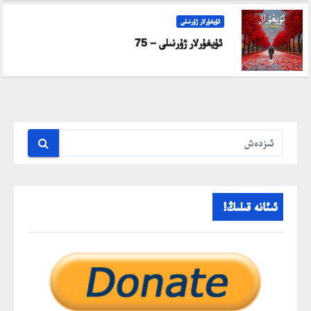
ئۇيغۇرلار ژۇرنىلى
ئۇيغۇرلار ژۇرنىلى – 75
ئىئانە قىلىڭ!