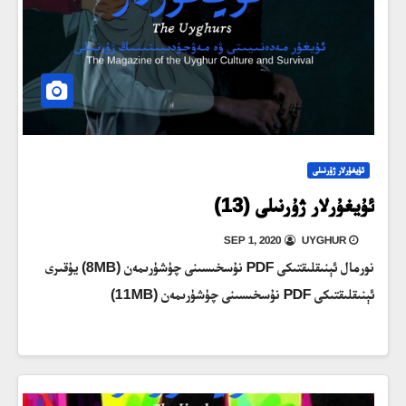
ئۇيغۇرلار ژۇرنىلى
ئۇيغۇرلار ژۇرنىلى (13)
SEP 1, 2020
UYGHUR
نورمال ئېنىقلىقتىكى PDF نۇسخىسىنى چۈشۈرىمەن (8MB) يۇقىرى
ئېنىقلىقتىكى PDF نۇسخىسىنى چۈشۈرىمەن (11MB)