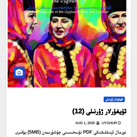
ئۇيغۇرلار ژۇرنىلى
ئۇيغۇرلار ژۇرنىلى (12)
AUG 1, 2020
UYGHUR
نورمال ئېنىقلىقتىكى PDF نۇسخىسىنى چۈشۈرىمەن (5MB) يۇقىرى