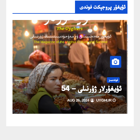
ئۇيغۇر پروجېكت فوندى
فوندىمىز
ردەم قىلىڭ
ئۇيغۇرلار ژۇرنىلى – 54
AUG 26, 2024
UYGHUR