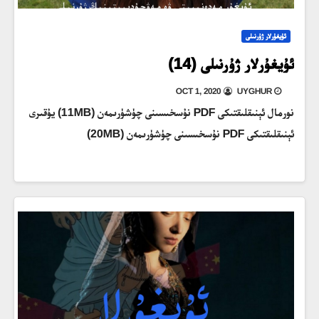
ئۇيغۇرلار ژۇرنىلى
ئۇيغۇرلار ژۇرنىلى (14)
OCT 1, 2020
UYGHUR
نورمال ئېنىقلىقتىكى PDF نۇسخىسىنى چۈشۈرىمەن (11MB) يۇقىرى
ئېنىقلىقتىكى PDF نۇسخىسىنى چۈشۈرىمەن (20MB)