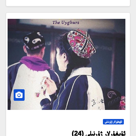
ئۇيغۇرلار ژۇرنىلى
ئۇيغۇرلار ژۇرنىلى (24)