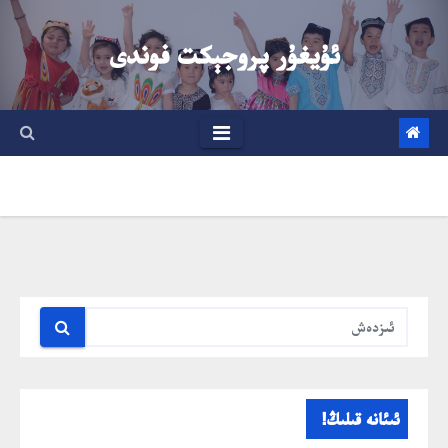
Ski
t
ئۇيغۇر پروجېكت فوندى
conten
ئىئانە قىلىڭ!