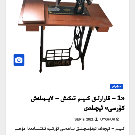
خەۋەرلەر
«1 – قارارلىق كىيىم تىكىش – لايىھىلەش
كۇرسى» ئېچىلدى
SEP 9, 2021
UYGHUR
كىيىم – كېچەك، توقۇمىچىلىق ساھەسى تۈركىيە ئىقتىسادىدا مۇھىم