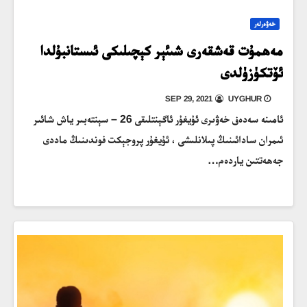
خەۋەرلەر
مەھمۇت قەشقەرى شىئېر كېچىلىكى ئىستانبۇلدا
ئۆتكۈزۈلدى
SEP 29, 2021
UYGHUR
ئامىنە سەدەف خەۋىرى ئۇيغۇر ئاگېنتلىقى 26 – سېنتەبىر ياش شائىر
ئىمران سادائىنىڭ پىلانلىشى ، ئۇيغۇر پروجېكت فوندىنىڭ ماددى
جەھەتتىن ياردەم…