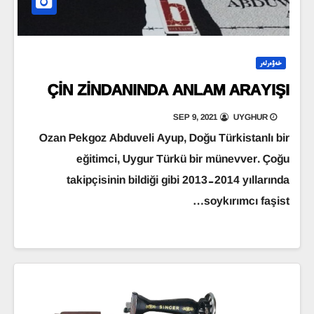
خەۋەرلەر
ÇİN ZİNDANINDA ANLAM ARAYIŞI
SEP 9, 2021
UYGHUR
Ozan Pekgoz Abduveli Ayup, Doğu Türkistanlı bir
eğitimci, Uygur Türkü bir münevver. Çoğu
takipçisinin bildiği gibi 2013-2014 yıllarında
soykırımcı faşist…