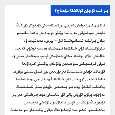
بىز نىمە ئۈچۈن قوللاشقا مۆھتاج؟
ئانا زىمىنىمىز بولغان شەرقىي تۈركىستاندىكى ئۇيغۇرلار ئۆزىنىڭ
تارىخى تەرەققىياتى جەريانىدا پۈتۈن دۇنيادىكى باشقا مىللەتلەر
بىلەن بىرلىكتە ئىنسانىيەتنىڭ تىل – يېزىق، مەدەنىيەت ۋە
بىئولوگىيىلىك كۆپ خىللىقىغا قىممەتلىك ھەسسە قوشۇپ كەلدى.
ھالبۇكى، ئۇلار نۆۋەتتە خىتاي ھۆكۈمىتى ئېلىپ بېرىۋاتقان مىللى ۋە
ئىرقى قىرغىنچىلىق سەۋەبىدىن پۈتۈنلەي يوقىلىش گىرداۋىدا
تۇرماقتا. ئۇيغۇر مىللىتىنىڭ يەر يۈزىدىن يوق قىلىۋېتىلىشى يۇقۇرىدا
تىلغا ئېلىنغان ئۈچ خىل كۆپ خىللىقنىڭمۇ تەدرىجى يوقىتىلىشىغا
ۋەكىللىك قىلىدۇ. يەنە بىر جەھەتتىن، ئۇيغۇر مىللى كىملىكىنىڭ
مەۋجۇت بولۇپ تۇرۇش ياكى تۇرالماسلىقى مۇھاجىرەتتىكى ھەر بىر
ئۇيغۇرنىڭ بۇنىڭدىن كېيىن قانداق يول تۇتىشى تەرىپىدىن
بەلگىلىنىدۇ. ئەگەر سىز ئۆزىڭىز ئەڭ كۆڭۈل بۆلىدىغان بىر خەلقنىڭ