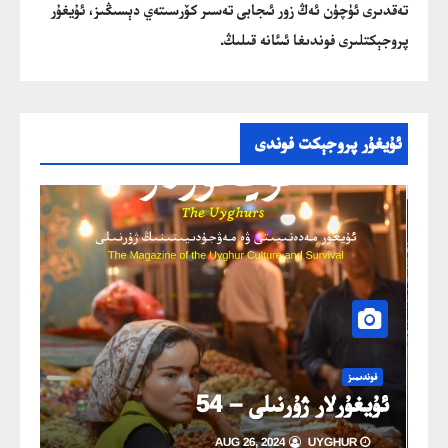
تەقدىرى ئۈچۈن ئەڭ زور ئىجابى تەسىر كۆرسىتەي دېسىڭىز، ئۇيغۇر
پروجېكتلىرى فوندىغا ئىئانە قىلىڭ.
ئۇيغۇر پروجېكت فوندى
خەۋ
ئۇي
فوندىمىز
ڭ
ئۇيغۇرلار ژۇرنىلى – 54
خىزمە
AUG 26, 2024
UYGHUR