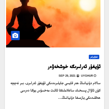
خەۋەرلەر
ئۇيغۇر ئەرلىرىگە خوشخەۋەر
SEP 29, 2021
UYGHUR
سالام دۇنيانىڭ ھەر قايسى جايلىرىدىكى ئۇيغۇر ئەرلىرى، بىر نەچچە
كۈن ئاۋال پىسخىك ساغلاملىققا ئائىت مەخسۇس يوگا دەرسى
ھەققىدىكى يازمىغا دۇنيانىڭ…