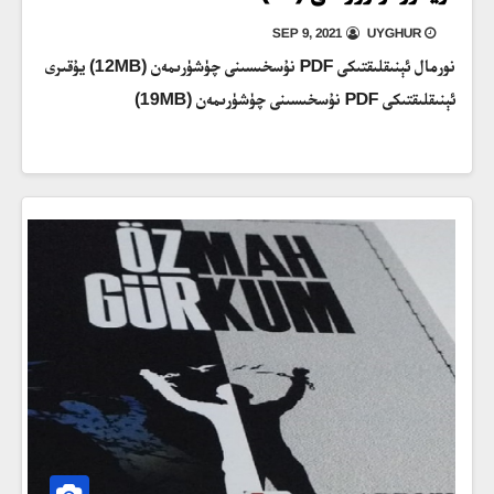
SEP 9, 2021
UYGHUR
نورمال ئېنىقلىقتىكى PDF نۇسخىسىنى چۈشۈرىمەن (12MB) يۇقىرى
ئېنىقلىقتىكى PDF نۇسخىسىنى چۈشۈرىمەن (19MB)